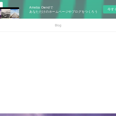
Ameba Owndで
今す
あなただけのホームページやブログをつくろう
Blog