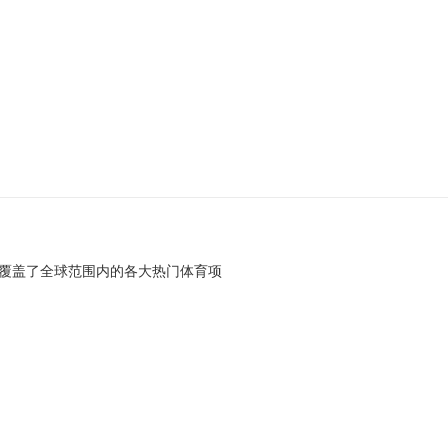
覆盖了全球范围内的各大热门体育项