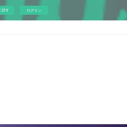
ぐ試す
ログイン